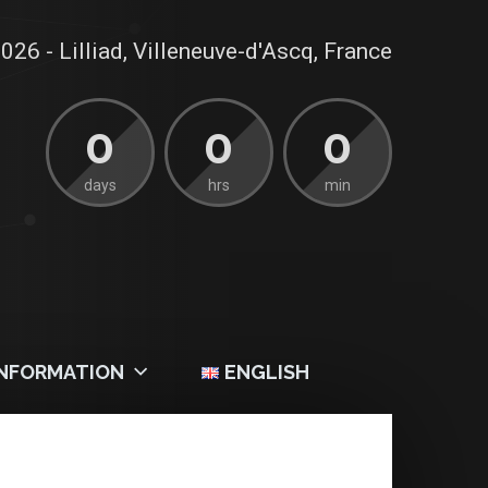
026 - Lilliad, Villeneuve-d'Ascq, France
0
0
0
days
hrs
min
INFORMATION
ENGLISH