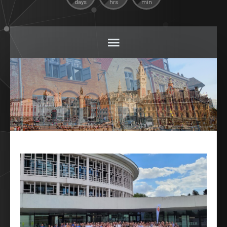
days
hrs
min