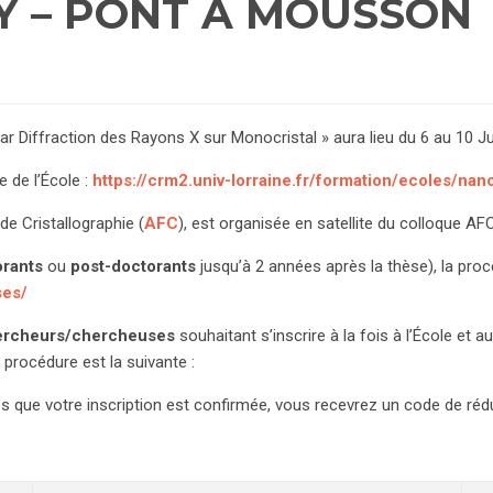
Y – PONT À MOUSSON
r Diffraction des Rayons X sur Monocristal » aura lieu du 6 au 10 J
 de l’École :
https://crm2.univ-lorraine.fr/formation/ecoles/na
de Cristallographie (
AFC
), est organisée en satellite du colloque AF
orants
ou
post-doctorants
jusqu’à 2 années après la thèse), la procé
ses/
hercheurs/chercheuses
souhaitant s’inscrire à la fois à l’École et 
 procédure est la suivante :
dès que votre inscription est confirmée, vous recevrez un code de ré