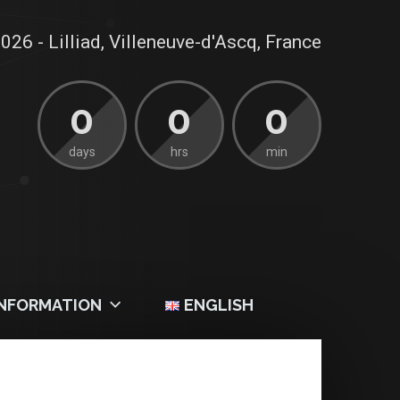
026 - Lilliad, Villeneuve-d'Ascq, France
0
0
0
days
hrs
min
INFORMATION
ENGLISH