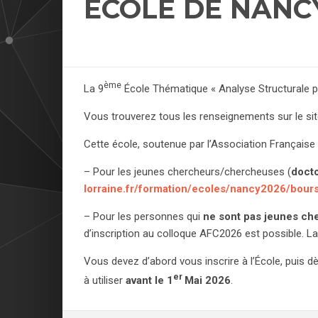
ÉCOLE DE NANC
ème
La 9
École Thématique « Analyse Structurale pa
Vous trouverez tous les renseignements sur le site
Cette école, soutenue par l’Association Française 
– Pour les jeunes chercheurs/chercheuses (
doct
lorraine.fr/formation/ecoles/nancy2026/bour
– Pour les personnes qui
ne sont pas jeunes c
d’inscription au colloque AFC2026 est possible. La
Vous devez d’abord vous inscrire à l’École, puis 
er
à utiliser
avant le 1
Mai 2026
.