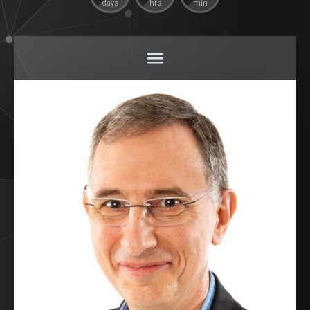
days
hrs
min